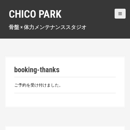
S
k
CHICO PARK
i
p
骨盤 × 体力メンテナンススタジオ
t
o
c
o
n
t
e
booking-thanks
n
t
ご予約を受け付けました。