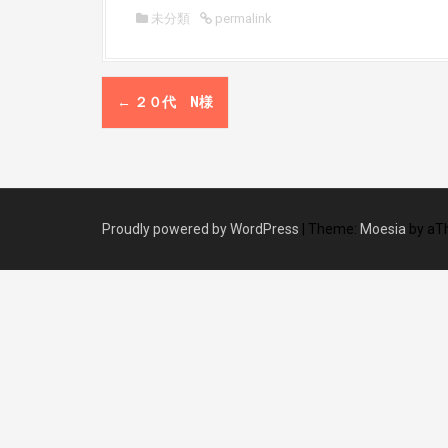
未分類
permalink
P
←
２０代 N様
o
s
t
Proudly powered by WordPress
|
Theme:
Moesia
by aT
n
a
v
i
g
a