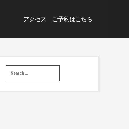
アクセス
ご予約はこちら
S
e
a
r
c
h
f
o
r
: