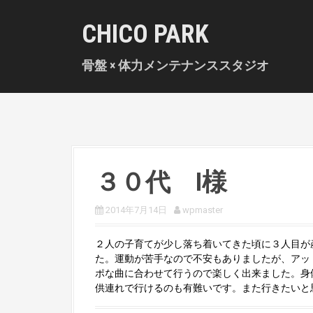
S
k
CHICO PARK
i
p
骨盤 × 体力メンテナンススタジオ
t
o
c
o
n
t
e
n
３０代 I様
t
2014年7月14日
wpmaster
２人の子育てが少し落ち着いてきた頃に３人目が
た。運動が苦手なので不安もありましたが、アッ
ポな曲に合わせて行うので楽しく出来ました。身
供連れで行けるのも有難いです。また行きたいと